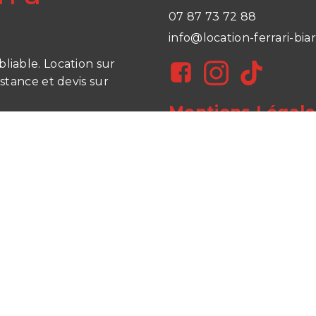
07 87 73 72 88
info@location-ferrari-bia
liable. Location sur
stance et devis sur
Mentions Légale
 WordPress and
Kubio
Politique de conf