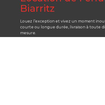
Biarritz
Louez l’exception et vivez un moment inoub
courte ou longue durée, livraison à toute di
mesure.
© 2026 Location de Ferrari à Biarritz. Created with
using