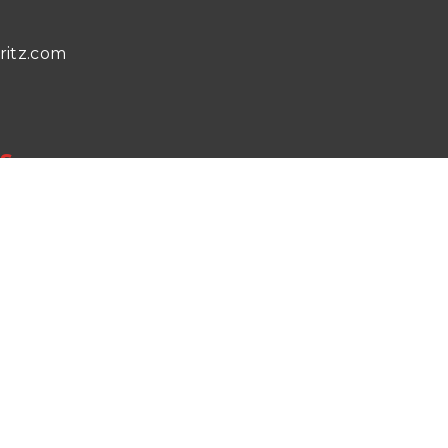
rritz.com
s
identialité