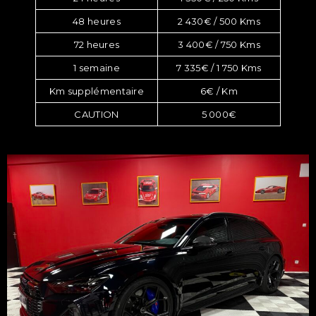
48 heures
2 430€ / 500 Kms
72 heures
3 400€ / 750 Kms
1 semaine
7 335€ / 1 750 Kms
Km supplémentaire
6€ / Km
CAUTION
5 000€