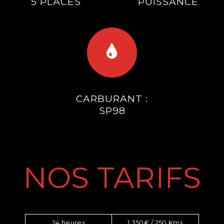
5 PLACES
PUISSANCE
CARBURANT :
SP98
NOS TARIFS
24 heures
1 350€ / 250 Kms