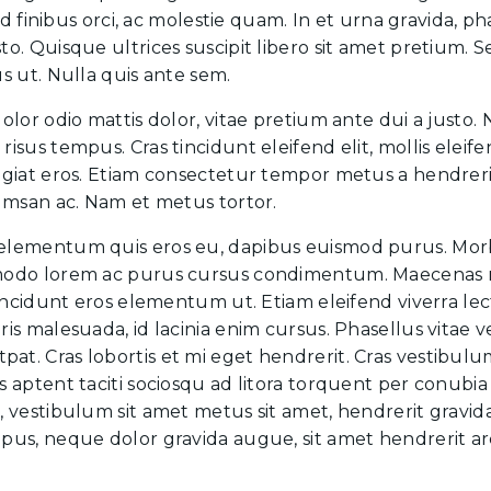
id finibus orci, ac molestie quam. In et urna gravida, ph
o. Quisque ultrices suscipit libero sit amet pretium. 
s ut. Nulla quis ante sem.
olor odio mattis dolor, vitae pretium ante dui a justo.
isus tempus. Cras tincidunt eleifend elit, mollis eleif
eugiat eros. Etiam consectetur tempor metus a hendreri
cumsan ac. Nam et metus tortor.
 elementum quis eros eu, dapibus euismod purus. Mor
ommodo lorem ac purus cursus condimentum. Maecenas
tincidunt eros elementum ut. Etiam eleifend viverra le
is malesuada, id lacinia enim cursus. Phasellus vitae ve
at. Cras lobortis et mi eget hendrerit. Cras vestibu
 aptent taciti sociosqu ad litora torquent per conubia 
, vestibulum sit amet metus sit amet, hendrerit gravida
pus, neque dolor gravida augue, sit amet hendrerit ar