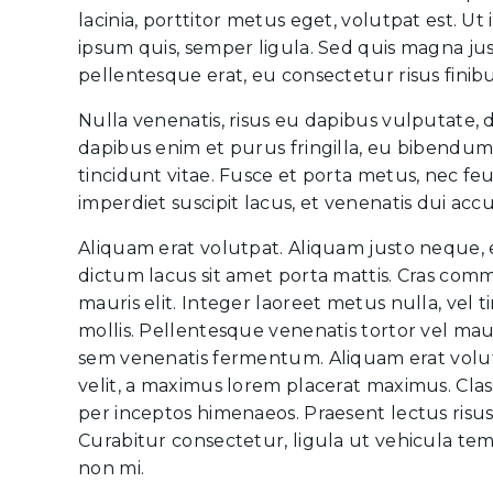
lacinia, porttitor metus eget, volutpat est. Ut 
ipsum quis, semper ligula. Sed quis magna just
pellentesque erat, eu consectetur risus finibu
Nulla venenatis, risus eu dapibus vulputate, d
dapibus enim et purus fringilla, eu bibendum r
tincidunt vitae. Fusce et porta metus, nec f
imperdiet suscipit lacus, et venenatis dui ac
Aliquam erat volutpat. Aliquam justo neque,
dictum lacus sit amet porta mattis. Cras c
mauris elit. Integer laoreet metus nulla, vel 
mollis. Pellentesque venenatis tortor vel maur
sem venenatis fermentum. Aliquam erat volutp
velit, a maximus lorem placerat maximus. Class
per inceptos himenaeos. Praesent lectus risus
Curabitur consectetur, ligula ut vehicula tem
non mi.