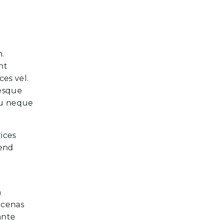
m.
nt
es vel.
tesque
eu neque
ices
fend
a
ecenas
ante