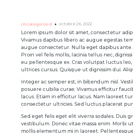
octobre 26, 2022
Uncategorized
Lorem ipsum dolor sit amet, consectetur adip
Vivamus dapibus libero ac augue egestas temp
augue consectetur. Nulla eget dapibus ante. 
Proin vel felis mollis, lacinia tellus nec, dig
eu pellentesque ex. Cras volutpat luctus le
ultrices cursus. Quisque ut dignissim dui. Ali
Integer ac semper est, in bibendum nisl. Vesti
posuere cubilia curae; Vivamus efficitur fauci
lacus. Etiam in efficitur lacus. Nam laoreet t
consectetur ultricies. Sed luctus placerat p
Sed eget felis eget elit viverra sodales. Duis g
vestibulum. Donec vitae massa enim. Morbi ut
mollis elementum mi in laoreet. Pellentesque