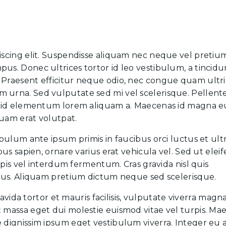
iscing elit. Suspendisse aliquam nec neque vel pretiu
us. Donec ultrices tortor id leo vestibulum, a tincidu
Praesent efficitur neque odio, nec congue quam ultric
nissim urna. Sed vulputate sed mi vel scelerisque. Pellen
o, id elementum lorem aliquam a. Maecenas id magna 
quam erat volutpat.
bulum ante ipsum primis in faucibus orci luctus et ultr
bus sapien, ornare varius erat vehicula vel. Sed ut elei
urpis vel interdum fermentum. Cras gravida nisl quis
urus. Aliquam pretium dictum neque sed scelerisque.
ravida tortor et mauris facilisis, vulputate viverra magn
 massa eget dui molestie euismod vitae vel turpis. Ma
 dignissim ipsum eget vestibulum viverra. Integer eu 