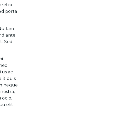
aretra
Sed porta
 Nullam
end ante
t. Sed
bi
 nec
ctus ac
lit quis
lum neque
nostra,
 odio.
cu elit